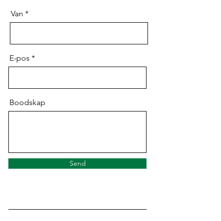
Van
E-pos
Boodskap
Send