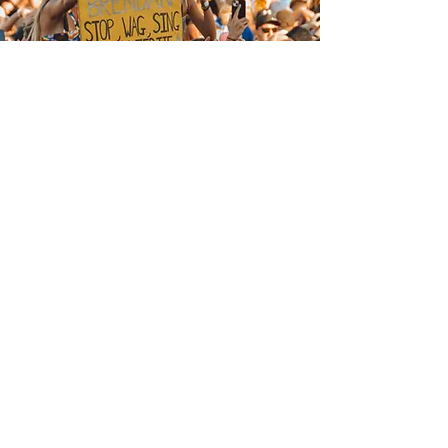
Ons het 'n passie
vir Afrikaanse
musiek.